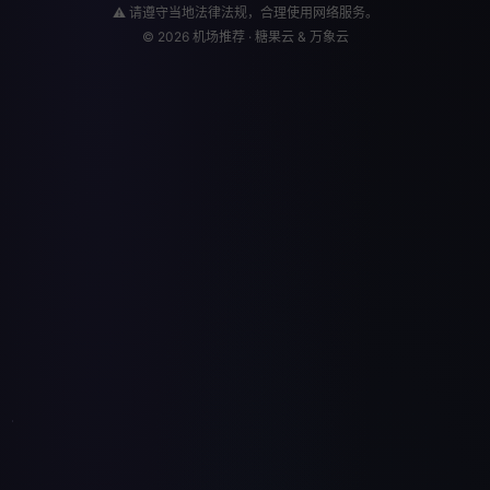
星云机场clash.
下方点击下载
官方地址
测速导航地址