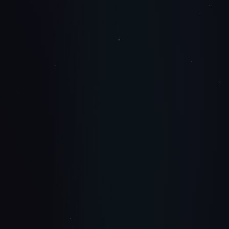
星云机场CLASH加速器
节点订阅建议，支持小猫咪,clash,Shadowsocks,，V2Ray