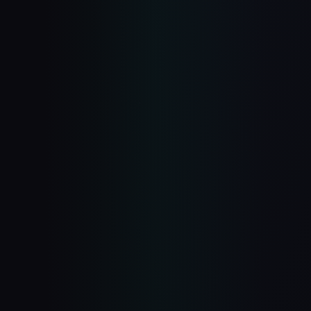
星云机场CLASH机场
10毫米延迟.更快抵达
GET STARTED
关于星云机场clash
星云机场clash官网起始于2010年,星云机场clash专业网络服
务平台，星云机场注重用户隐私与安全，提供可靠的连接保
障。我们的团队持续创新，为全球用户提供无缝的网络访问体
验。